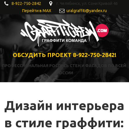
8-922-750-2842
г. Челябинск
,
ул. Сони Кривой 46
Перейти в MAX
uralgraffiti@yandex.ru
ОБСУДИТЬ ПРОЕКТ 8-922-750-2842!
ПРОФЕССИОНАЛЬНАЯ РОСПИСЬ СТЕН И ФАСАДОВ ПО ВСЕЙ 
РОССИИ
Дизайн интерьера 
в стиле граффити: 