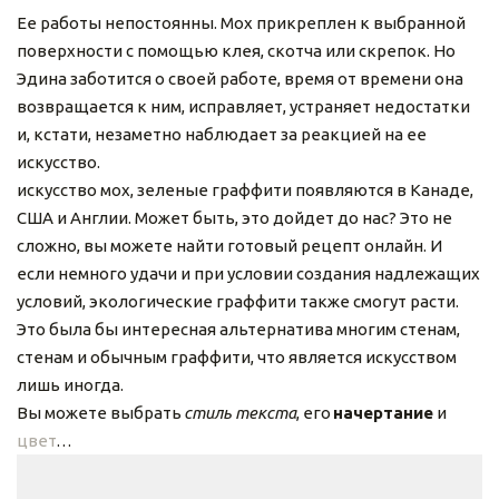
Ее работы непостоянны. Мох прикреплен к выбранной 
поверхности с помощью клея, скотча или скрепок. Но 
Эдина заботится о своей работе, время от времени она 
возвращается к ним, исправляет, устраняет недостатки 
и, кстати, незаметно наблюдает за реакцией на ее 
искусство.
искусство мох, зеленые граффити появляются в Канаде, 
США и Англии. Может быть, это дойдет до нас? Это не 
сложно, вы можете найти готовый рецепт онлайн. И 
если немного удачи и при условии создания надлежащих 
условий, экологические граффити также смогут расти. 
Это была бы интересная альтернатива многим стенам, 
стенам и обычным граффити, что является искусством 
лишь иногда.
Вы можете выбрать 
стиль текста
, его 
начертание
 и 
цвет
…