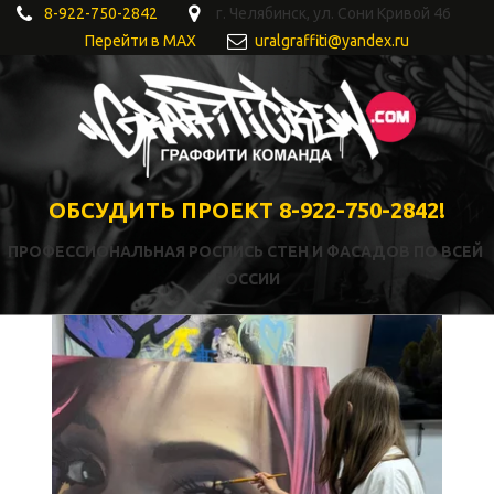
8-922-750-2842
г. Челябинск
,
ул. Сони Кривой 46
Перейти в MAX
uralgraffiti@yandex.ru
ОБСУДИТЬ ПРОЕКТ 8-922-750-2842!
ПРОФЕССИОНАЛЬНАЯ РОСПИСЬ СТЕН И ФАСАДОВ ПО ВСЕЙ 
РОССИИ