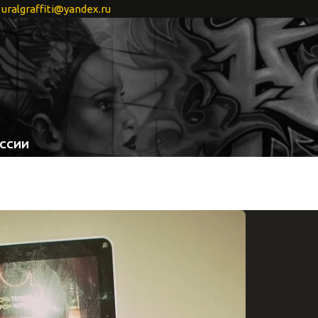
uralgraffiti@yandex.ru
ОССИИ