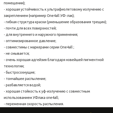
помещении);
- хорошая устойчивость к ультрафиолетовому излучению с 
закреплением (например One4all УФ-лак);
- гибкая структура краски (уменьшение образования трещин);
- почти для всех поверхностей;
- для внутреннего и наружного применения;
- оптимизированное давление;
- совместимы с маркерами серии One4all ;
- не смывается;
- очень хорошая адгейзия благодаря новейшей пигментной 
технологии;
- быстросохнущие;
- тончайшее распыление;
- разбавляется водой;
- хорошая стойкость к уф-излучению с совместным 
использованием УФлака one4all;
- переменная скорость распыления.