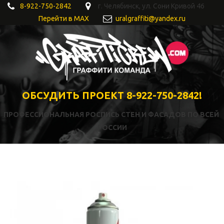
8-922-750-2842
г. Челябинск
,
ул. Сони Кривой 46
Перейти в MAX
uralgraffiti@yandex.ru
ОБСУДИТЬ ПРОЕКТ 8-922-750-2842!
ПРОФЕССИОНАЛЬНАЯ РОСПИСЬ СТЕН И ФАСАДОВ ПО ВСЕЙ 
РОССИИ